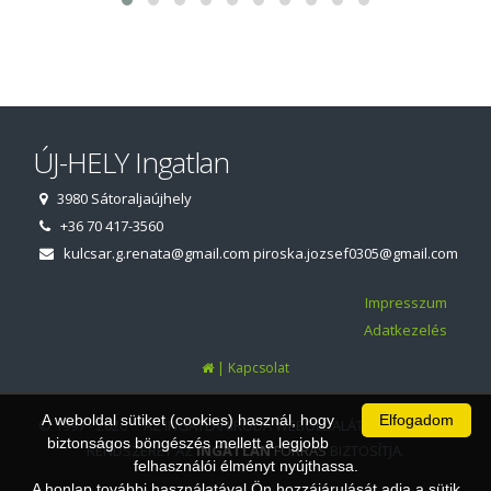
ÚJ-HELY Ingatlan
3980 Sátoraljaújhely
+36 70 417-3560
kulcsar.g.renata@gmail.com
piroska.jozsef0305@gmail.com
Impresszum
Adatkezelés
|
Kapcsolat
A weboldal sütiket (cookies) használ, hogy
Elfogadom
© 1997 - 2026 AZ INGATLANIRODA WEBOLDALÁT ÉS ÜGYVITELI
biztonságos böngészés mellett a legjobb
RENDSZERÉT AZ
INGATLAN
FORRÁS
BIZTOSÍTJA.
felhasználói élményt nyújthassa.
A honlap további használatával Ön hozzájárulását adja a sütik