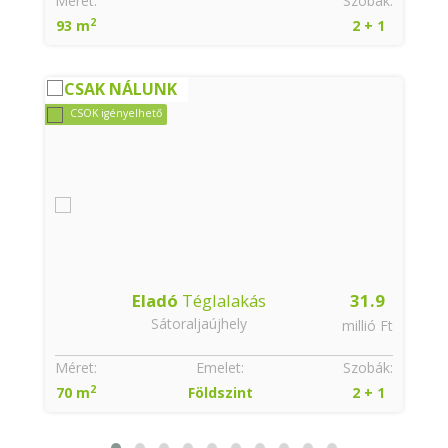
:
Méret:
Szobák:
2
93 m
2 + 1
CSAK NÁLUNK
CSOK igényelhető
Eladó
Téglalakás
31.9
Sátoraljaújhely
t
millió Ft
:
Méret:
Emelet:
Szobák:
2
70 m
Földszint
2 + 1