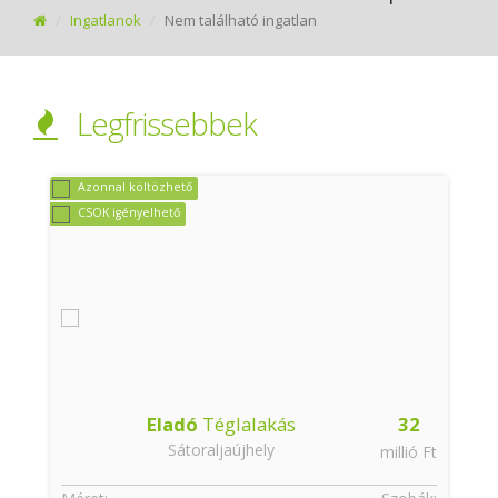
Ingatlanok
Nem található ingatlan
Legfrissebbek
Azonnal költözhető
CSOK igényelhető
Eladó
Téglalakás
32
Sátoraljaújhely
t
millió Ft