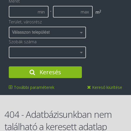
Méret
-
2
m
Terület, városrész
Válasszon települést
Szobák száma
Keresés
További paraméterek
Kereső kiürítése
404 - Adatbázisunkban nem
található a keresett adatlap