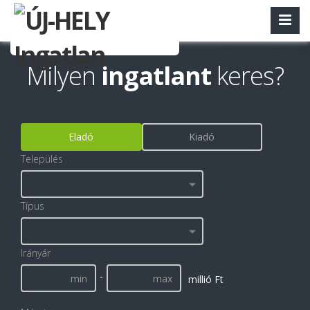
Milyen
ingatlant
keres?
Eladó
Kiadó
Település
Típus
Irányár
-
millió Ft