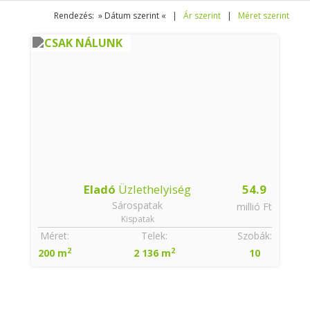
Rendezés: » Dátum szerint « |
Ár szerint
|
Méret szerint
CSAK NÁLUNK
Eladó
Üzlethelyiség
54.9
Sárospatak
millió Ft
Kispatak
Méret:
Telek:
Szobák:
2
2
200 m
2 136 m
10