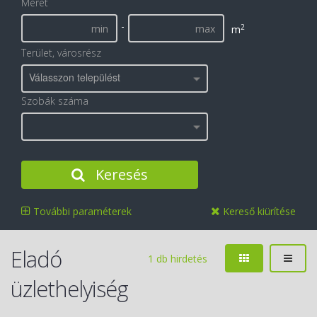
Méret
-
2
m
Terület, városrész
Válasszon települést
Szobák száma
Keresés
További paraméterek
Kereső kiürítése
Eladó
1 db hirdetés
üzlethelyiség