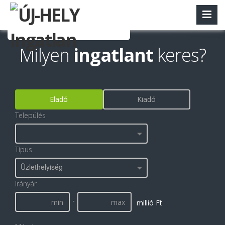
Milyen
ingatlant
keres?
Eladó
Kiadó
Település
Típus
Üzlethelyiség
Irányár
-
millió Ft