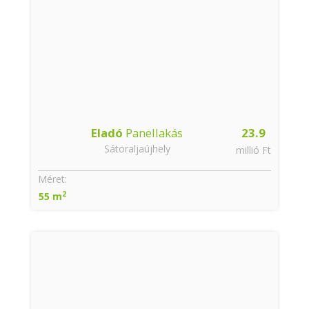
Eladó
Panellakás
23.9
Sátoraljaújhely
millió Ft
Méret:
2
55 m