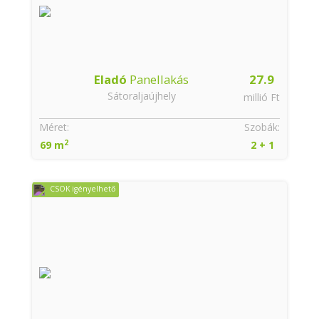
Eladó
Panellakás
27.9
Sátoraljaújhely
millió Ft
Méret:
Szobák:
2
69 m
2 + 1
CSOK igényelhető