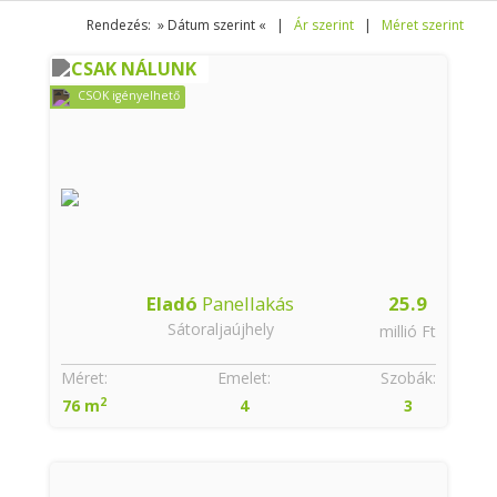
Rendezés: » Dátum szerint « |
Ár szerint
|
Méret szerint
CSAK NÁLUNK
CSOK igényelhető
Eladó
Panellakás
25.9
Sátoraljaújhely
millió Ft
Méret:
Emelet:
Szobák:
2
76 m
4
3