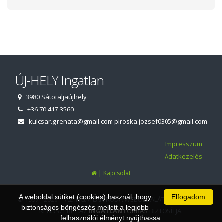
ÚJ-HELY Ingatlan
3980 Sátoraljaújhely
+36 70 417-3560
kulcsar.g.renata@gmail.com
piroska.jozsef0305@gmail.com
Impresszum
Adatkezelés
|
Kapcsolat
A weboldal sütiket (cookies) használ, hogy
Elfogadom
© 1997 - 2026 AZ INGATLANIRODA WEBOLDALÁT ÉS ÜGYVITELI
biztonságos böngészés mellett a legjobb
RENDSZERÉT AZ
INGATLAN
FORRÁS
BIZTOSÍTJA.
felhasználói élményt nyújthassa.