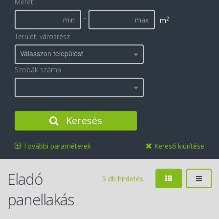
Méret
-
2
m
Terület, városrész
Válasszon települést
Szobák száma
Keresés
További paraméterek
Kereső kiürítése
Eladó
5 db hirdetés
panellakás