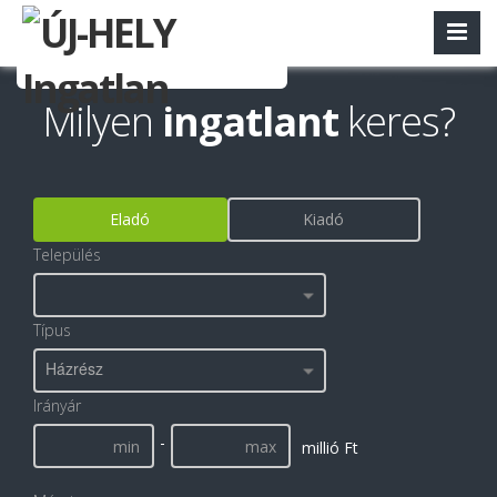
Milyen
ingatlant
keres?
Eladó
Kiadó
Település
Típus
Házrész
Irányár
-
millió Ft