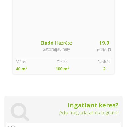
Eladó
Házrész
19.9
Sátoraljaújhely
millió Ft
Méret:
Telek:
Szobák:
2
2
40 m
100 m
2
Ingatlant keres?
Adja meg adatait és segítünk!