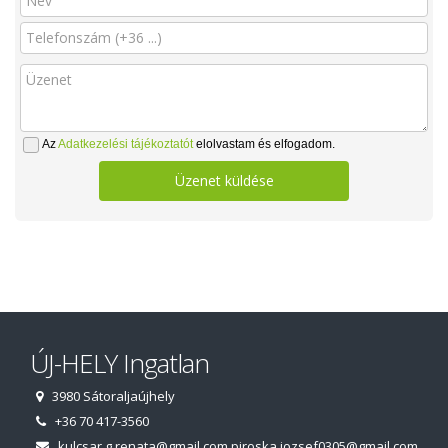
Az
Adatkezelési tájékoztatót
elolvastam és elfogadom.
Üzenet küldése
ÚJ-HELY Ingatlan
3980 Sátoraljaújhely
+36 70 417-3560
kulcsar.g.renata@gmail.com
piroska.jozsef0305@gmail.com