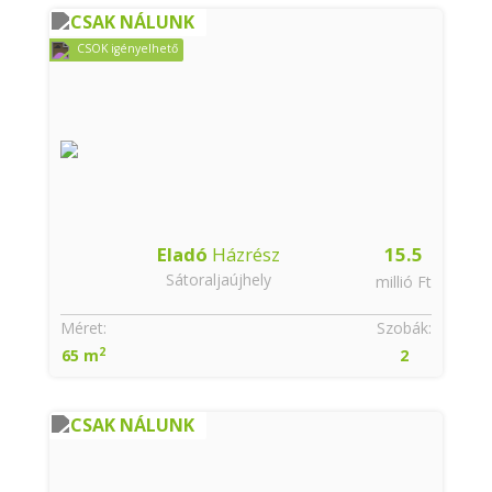
CSAK NÁLUNK
CSOK igényelhető
Eladó
Házrész
15.5
Sátoraljaújhely
millió Ft
Méret:
Szobák:
2
65 m
2
CSAK NÁLUNK