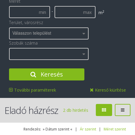
Méret
-
2
m
Terület, városrész
Válasszon települést
Szobák száma
Keresés
További paraméterek
Kereső kiürítése
Eladó házrész
2 db hirdetés
Rendezés: » Dátum szerint « |
Ár szerint
|
Méret szerint