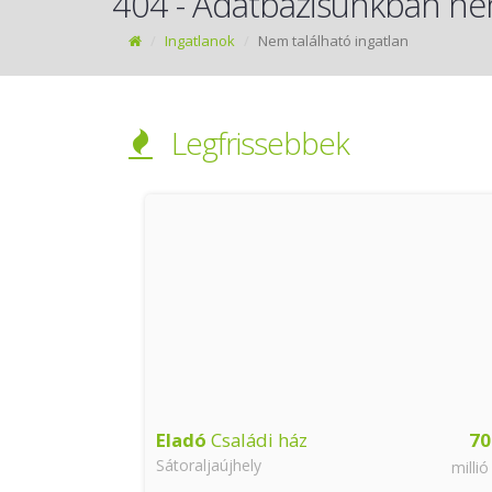
404 - Adatbázisunkban nem
Ingatlanok
Nem található ingatlan
Legfrissebbek
32
Eladó
Családi ház
70
Sátoraljaújhely
millió Ft
millió