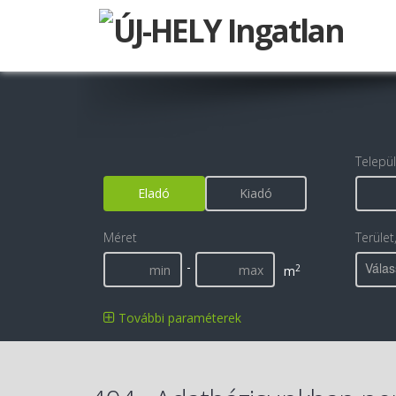
Telepü
Eladó
Kiadó
Méret
Terület
-
Válas
2
m
További paraméterek