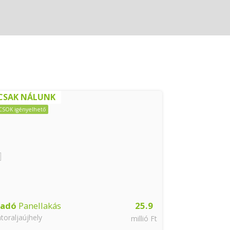
CSAK NÁLUNK
CSOK igényelhető
ladó
Panellakás
25.9
Eladó
Tégla
toraljaújhely
Sátoraljaújhel
millió Ft