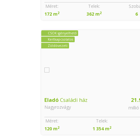
Szobák:
Méret:
Telek:
Szobá
2
2
2 + 1
172 m
362 m
6
CSOK igényelhető
Kertkapcsolatos
Zöldövezeti
31.9
Eladó
Családi ház
21.
Nagyrozvágy
millió Ft
millió
Szobák:
Méret:
Telek:
2
2
2 + 1
120 m
1 354 m