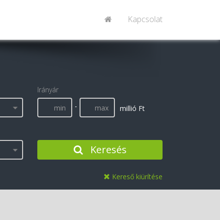
Kapcsolat
Irányár
-
millió Ft
Keresés
Kereső kiürítése