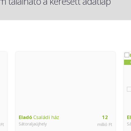
 található a keresett adatlap
Eladó
Családi ház
12
E
Sátoraljaújhely
Sá
 Ft
millió Ft