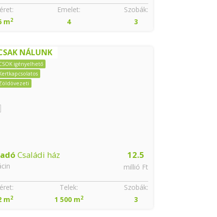
ret:
Emelet:
Szobák:
Méret:
2
2
6 m
4
3
56 m
CSAK NÁLUNK
CSOK igényelhető
Kertkapcsolatos
Zöldövezeti
ladó
Családi ház
12.5
Eladó
Panel
cin
Sátoraljaújhel
millió Ft
ret:
Telek:
Szobák:
Méret:
2
2
2
2 m
1 500 m
3
55 m