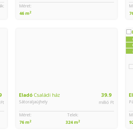
k:
Méret:
Mé
2
46 m
7
9
Eladó
Családi ház
39.9
E
Sátoraljaújhely
Pá
 Ft
millió Ft
Méret:
Telek:
Mé
2
2
76 m
324 m
9