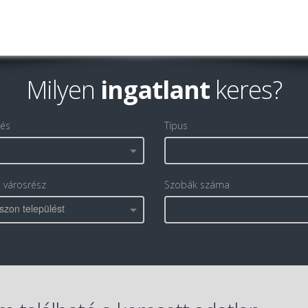
Milyen
ingatlant
keres?
lés
Típus
, városrész
Szobák száma
szon települést