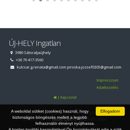
ÚJ-HELY Ingatlan
3980 Sátoraljaújhely
+36 70 417-3560
kulcsar.g.renata@gmail.com
piroska.jozsef0305@gmail.com
Impresszum
Adatkezelés
|
Kapcsolat
A weboldal sütiket (cookies) használ, hogy
Elfogadom
© 1997 - 2026 AZ INGATLANIRODA WEBOLDALÁT ÉS ÜGYVITELI
biztonságos böngészés mellett a legjobb
RENDSZERÉT AZ
INGATLAN
FORRÁS
BIZTOSÍTJA.
felhasználói élményt nyújthassa.
A honlap további használatával Ön hozzájárulását adja a sütik