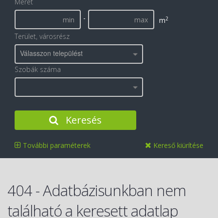
Méret
-
2
m
Terület, városrész
Válasszon települést
Szobák száma
Keresés
További paraméterek
Kereső kiürítése
404 - Adatbázisunkban nem
található a keresett adatlap