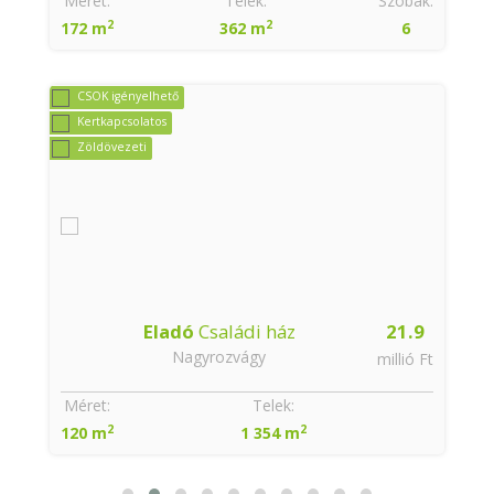
:
Méret:
Telek:
Szobák:
2
2
172 m
362 m
6
CSOK igényelhető
Kertkapcsolatos
Zöldövezeti
Eladó
Családi ház
21.9
Nagyrozvágy
t
millió Ft
:
Méret:
Telek:
2
2
120 m
1 354 m