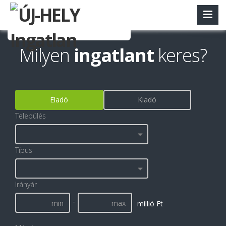
Milyen
ingatlant
keres?
Eladó
Kiadó
Település
Típus
Irányár
-
millió Ft