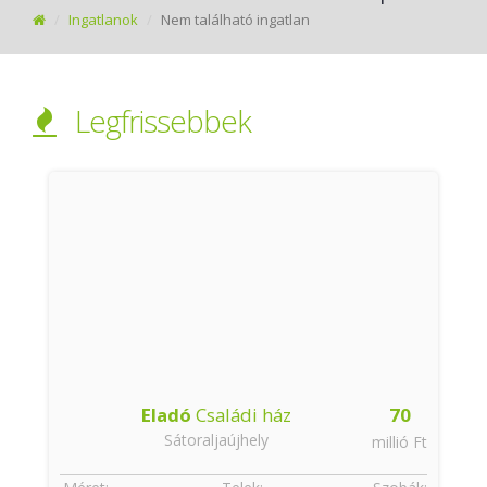
Ingatlanok
Nem található ingatlan
Legfrissebbek
Eladó
Családi ház
70
Sátoraljaújhely
t
millió Ft