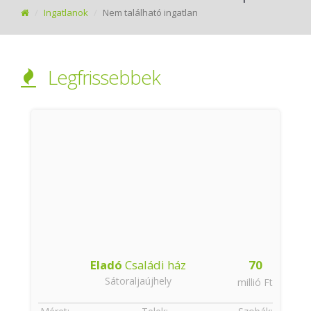
Ingatlanok
Nem található ingatlan
Legfrissebbek
Eladó
Családi ház
70
Sátoraljaújhely
t
millió Ft