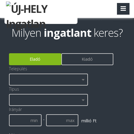
Milyen
ingatlant
keres?
Eladó
Kiadó
Település
Típus
Irányár
-
millió Ft