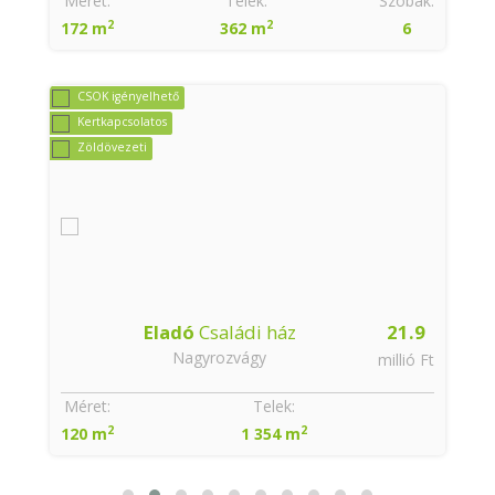
:
Méret:
Telek:
Szobák:
2
2
172 m
362 m
6
CSOK igényelhető
Kertkapcsolatos
Zöldövezeti
Eladó
Családi ház
21.9
Nagyrozvágy
t
millió Ft
:
Méret:
Telek:
2
2
120 m
1 354 m