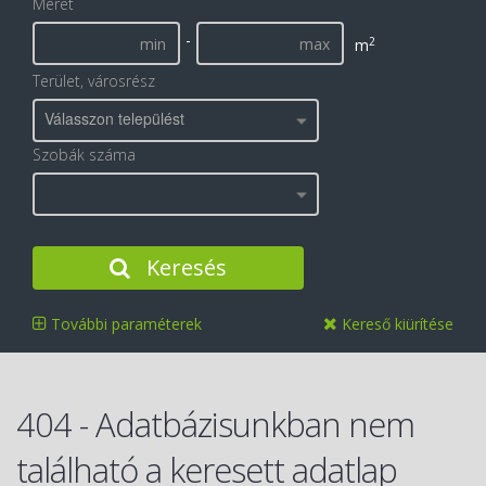
Méret
-
2
m
Terület, városrész
Válasszon települést
Szobák száma
Keresés
További paraméterek
Kereső kiürítése
404 - Adatbázisunkban nem
található a keresett adatlap