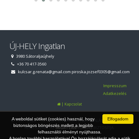
ÚJ-HELY Ingatlan
3980 Sátoraljaújhely
+36 70 417-3560
kulcsar.g.renata@gmail.com
piroska.jozsef0305@gmail.com
Impresszum
Adatkezelés
|
Kapcsolat
A weboldal sütiket (cookies) használ, hogy
Elfogadom
© 1997 - 2026 AZ INGATLANIRODA WEBOLDALÁT ÉS ÜGYVITELI
biztonságos böngészés mellett a legjobb
RENDSZERÉT AZ
INGATLAN
FORRÁS
BIZTOSÍTJA.
felhasználói élményt nyújthassa.
A honlap további használatával Ön hozzájárulását adja a sütik