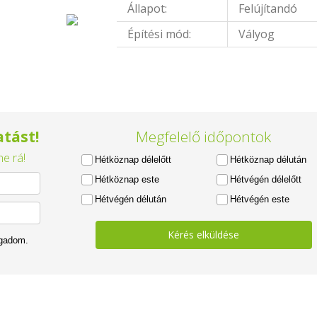
Állapot:
Felújítandó
Építési mód:
Vályog
tást!
Megfelelő időpontok
e rá!
Hétköznap délelőtt
Hétköznap délután
Hétköznap este
Hétvégén délelőtt
Hétvégén délután
Hétvégén este
Kérés elküldése
ogadom.