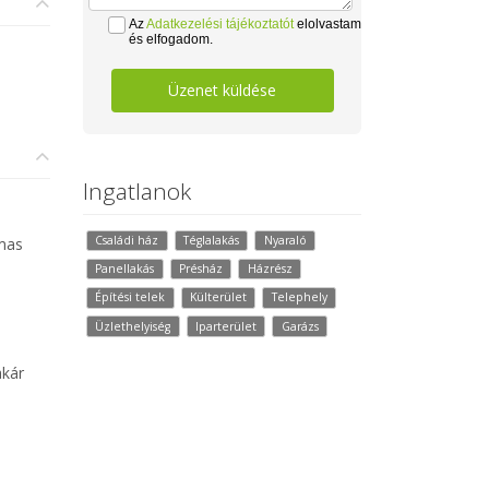
Az
Adatkezelési tájékoztatót
elolvastam
és elfogadom.
Üzenet küldése
Ingatlanok
Családi ház
Téglalakás
Nyaraló
lmas
Panellakás
Présház
Házrész
Építési telek
Külterület
Telephely
Üzlethelyiség
Iparterület
Garázs
akár