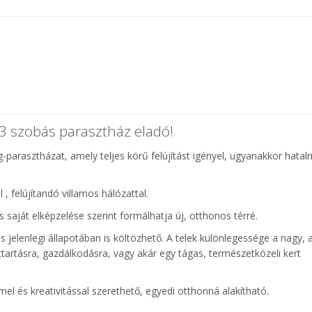
3 szobás parasztház eladó!
g-parasztházat, amely teljes körű felújítást igényel, ugyanakkor hata
 , felújítandó villamos hálózattal.
s saját elképzelése szerint formálhatja új, otthonos térré.
jelenlegi állapotában is költözhető. A telek különlegessége a nagy, 
tartásra, gazdálkodásra, vagy akár egy tágas, természetközeli kert
mel és kreativitással szerethető, egyedi otthonná alakítható.