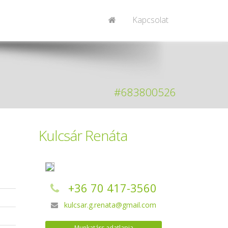
Kapcsolat
#683800526
Kulcsár Renáta
+36 70 417-3560
a
kulcsar.g.renata@gmail.com
Munkatárs adatlapja