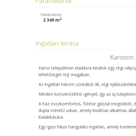
Paraméterek
Telekméret:
2
2 349 m
Ingatlan leírása
Karoson 
Karos településen eladásra kínálok egy régi vályo
lehetőséget rejt magában.
Az ingatlan három szobából áll, régi nyílászárókkal
Minden korszerűsítést igényel, így az új tulajdono
A ház összkomfortos, fűtése gázzal megoldott, és 
dupla méretű udvar, amely kiválóan alkalmas állat
kialakítására.
Egy igazi falusi hangulatú ingatlan, amely türelem