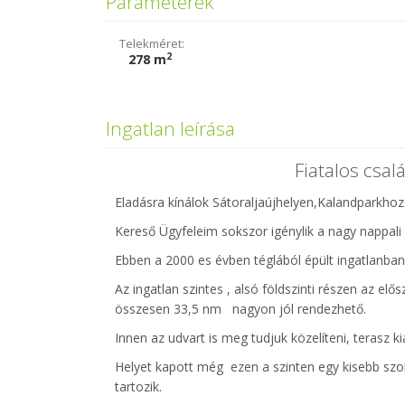
Paraméterek
Telekméret:
2
278 m
Ingatlan leírása
Fiatalos csal
Eladásra kínálok Sátoraljaújhelyen,Kalandparkhoz 
Kereső Ügyfeleim sokszor igénylik a nagy nappali
Ebben a 2000 es évben téglából épült ingatlanban
Az ingatlan szintes , alsó földszinti részen az e
összesen 33,5 nm nagyon jól rendezhető.
Innen az udvart is meg tudjuk közelíteni, terasz kia
Helyet kapott még ezen a szinten egy kisebb szo
tartozik.