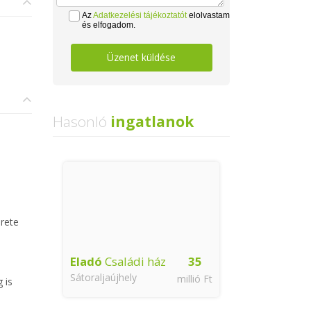
Az
Adatkezelési tájékoztatót
elolvastam
és elfogadom.
Üzenet küldése
Hasonló
ingatlanok
érete
Eladó
Családi ház
35
Sátoraljaújhely
millió Ft
 is