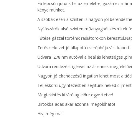
Fa lépcsőn jutunk fel az emeletre,igazán ez már a
kényelmünket.
A szobák ezen a szinten is nagyon jól berendezhe
Nyílászárók alsó szinten műanyagból készültek fel
Fűtése gázzal történik radiátorokon keresztül.Napp
Tetőszerkezet jó állapotú cseréphéjazást kapott!
Udvara 278 nm autóval a beállás lehetséges ,pihe
Udvara rendezést igényel az ár ennek megfelelőe
Nagyon jó elrendezésű ingatlan lehet most a tiéd
Teljeskörű ügyintézésben segítünk neked díjment
Megtekintés kizárólag előre egyeztetve!
Birtokba adás akár azonnal megoldható!
Hívj még ma!