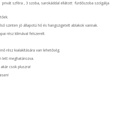
 privát szféra , 3 szoba, sarokáddal ellátott fürdőszoba szolgálja
tőek.
ső szinten jó állapotú hő és hangszigetelt ablakok vannak.
ai rész klímával felszerelt.
nő rész kialakítására van lehetőség.
n lett meghatározva.
 akár csok pluszra!
esen!