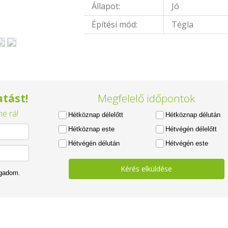
Állapot:
Jó
Építési mód:
Tégla
tást!
Megfelelő időpontok
e rá!
Hétköznap délelőtt
Hétköznap délután
Hétköznap este
Hétvégén délelőtt
Hétvégén délután
Hétvégén este
Kérés elküldése
ogadom.