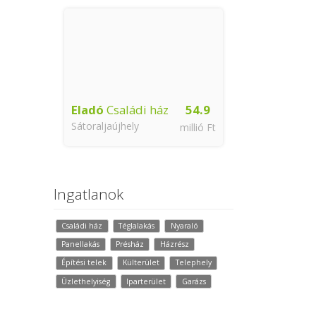
Eladó
Családi ház
54.9
Sátoraljaújhely
millió Ft
Ingatlanok
Családi ház
Téglalakás
Nyaraló
Panellakás
Présház
Házrész
Építési telek
Külterület
Telephely
Üzlethelyiség
Iparterület
Garázs