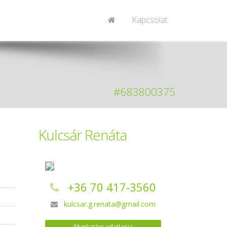
Kapcsolat
#683800375
Kulcsár Renáta
+36 70 417-3560
kulcsar.g.renata@gmail.com
Munkatárs adatlapja