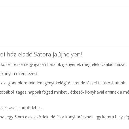
ádi ház eladó Sátoraljaújhelyen!
közeli részen egy igazán fiatalok igényének megfelelő családi házat.
 -konyha elrendezést.
 azt gondolom minden igényt kelégítő elrendezéssel találkozhatunk.
lőszobából tágas nappali fogad minket , étkező- konyhával aminek a m
lakítása is adott lehet.
ba ,egy 5 nm es kis közlekedő és a konyharészhez egy kamra helyiség