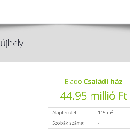
aújhely
Eladó
Családi ház
44.95 millió Ft
2
Alapterület:
115 m
Szobák száma:
4