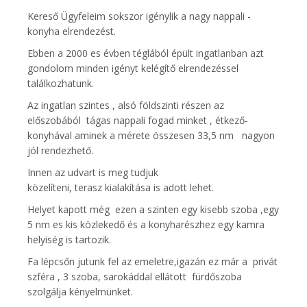
Kereső Ügyfeleim sokszor igénylik a nagy nappali -
konyha elrendezést.
Ebben a 2000 es évben téglából épült ingatlanban azt
gondolom minden igényt kelégítő elrendezéssel
találkozhatunk.
Az ingatlan szintes , alsó földszinti részen az
előszobából tágas nappali fogad minket , étkező-
konyhával aminek a mérete összesen 33,5 nm nagyon
jól rendezhető.
Innen az udvart is meg tudjuk
közelíteni, terasz kialakítása is adott lehet.
Helyet kapott még ezen a szinten egy kisebb szoba ,egy
5 nm es kis közlekedő és a konyharészhez egy kamra
helyiség is tartozik.
Fa lépcsőn jutunk fel az emeletre,igazán ez már a privát
szféra , 3 szoba, sarokáddal ellátott fürdőszoba
szolgálja kényelmünket.