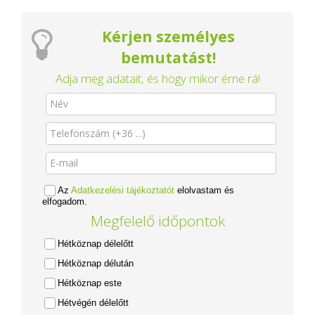
Kérjen személyes
bemutatást!
Adja meg adatait, és hogy mikor érne rá!
Az
Adatkezelési tájékoztatót
elolvastam és
elfogadom.
Megfelelő időpontok
Hétköznap délelőtt
Hétköznap délután
Hétköznap este
Hétvégén délelőtt