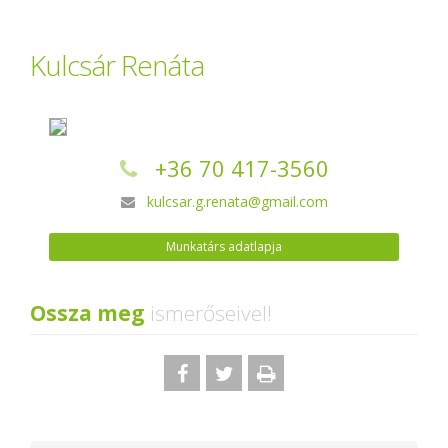
Kulcsár Renáta
+36 70 417-3560
kulcsar.g.renata@gmail.com
Munkatárs adatlapja
Ossza meg
ismerőseivel!