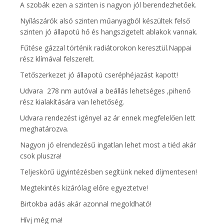
A szobák ezen a szinten is nagyon jól berendezhetőek.
Nyílászárók alsó szinten műanyagból készültek felső
szinten jó állapotú hő és hangszigetelt ablakok vannak.
Fűtése gázzal történik radiátorokon keresztül.Nappai
rész klímával felszerelt.
Tetőszerkezet jó állapotú cseréphéjazást kapott!
Udvara 278 nm autóval a beállás lehetséges ,pihenő
rész kialakítására van lehetőség.
Udvara rendezést igényel az ár ennek megfelelően lett
meghatározva.
Nagyon jó elrendezésű ingatlan lehet most a tiéd akár
csok pluszra!
Teljeskörű ügyintézésben segítünk neked díjmentesen!
Megtekintés kizárólag előre egyeztetve!
Birtokba adás akár azonnal megoldható!
Hívj még ma!