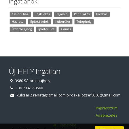
Ingatlanok
Családi ház
Téglalakás
Nyaraló
Panellakás
Présház
Házrész
Építési telek
Külterület
Telephely
Üzlethelyiség
Iparterület
Garázs
ÚJ-HELY Ingatlan
3980 Sátoraljaújhely
+36 70 417-3560
kulcsar.g.renata@gmail.com
piroska.jozsef0305@gmail.com
Impresszum
Adatkezelés
|
Kapcsolat