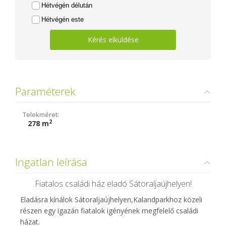
Hétvégén délután
Hétvégén este
Kérés elküldése
Paraméterek
Telekméret:
2
278 m
Ingatlan leírása
Fiatalos családi ház eladó Sátoraljaújhelyen!
Eladásra kínálok Sátoraljaújhelyen,Kalandparkhoz közeli
részen egy igazán fiatalok igényének megfelelő családi
házat.